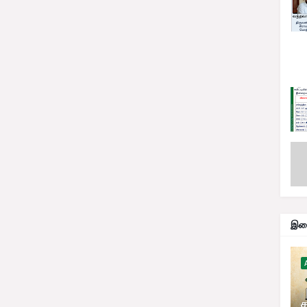
இதை
ச