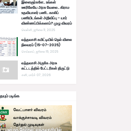
இளைஞர்களே.. உங்கள்
ஊரிலேயே அரசு வேலை.. கிராம
உதவியாளர் பணி.. காலிப்
பணியிடங்கள் அறிவிப்பு - யார்
விண்ணப்பிக்கலாம்? முழு விவரம்
வெள்ளி, ஜூலை 11, 2025
வந்தவாசி கமிட்டியில் நெல் விலை
நிலவரம் (15-07-2025)
செவ்வாய், ஜூலை 15, 2025
வந்தவாசி அருகே அரசு
கட்டடத்தில் பேட்டரிகள் திருட்டு
சனி, மார்ச் 07, 2026
யும் படிங்க
ADMK
ட்டமன்றத் தேர்தல்: வந்தவாசியில்