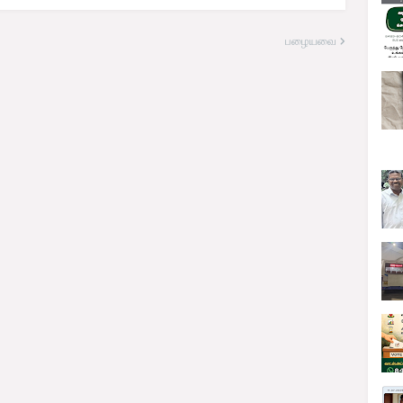
பழையவை