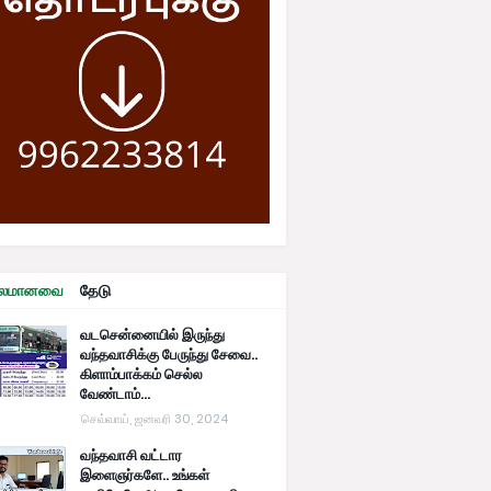
ரபலமானவை
தேடு
வடசென்னையில் இருந்து
வந்தவாசிக்கு பேருந்து சேவை..
கிளாம்பாக்கம் செல்ல
வேண்டாம்...
செவ்வாய், ஜனவரி 30, 2024
வந்தவாசி வட்டார
இளைஞர்களே.. உங்கள்