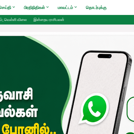
செய்தி
பிரதிநிதிகள்
மாவட்டம்
தொடர்புக்கு
ம், வெள்ளி விலை
இன்றைய ராசிபலன்