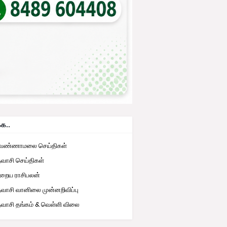
்க..
ுவண்ணாமலை செய்திகள்
தவாசி செய்திகள்
றைய ராசிபலன்
தவாசி வானிலை முன்னறிவிப்பு
தவாசி தங்கம் & வெள்ளி விலை