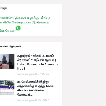
ம்பரம்
தவாசி செய்திகளை உடனுக்குடன் பெற
கு கிளிக் செய்து வாட்ஸ் அப் சேனலை
லோ செய்க
பலமான பதிவுகள்
கூழமந்தல் - உக்கல் மடாவளம்
ஸ்ரீ காமாட்சி அம்பாள் ஆலயம் |
Ukkal Kamatchi Amman
Kovil
செவ்வாய், ஜனவரி 07, 2025
வடசென்னையில் இருந்து
வந்தவாசிக்கு பேருந்து சேவை..
கிளாம்பாக்கம் செல்ல
வேண்டாம்...
செவ்வாய், ஜனவரி 30, 2024