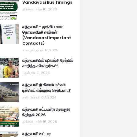
Vandavasi Bus Timings
திங்கள், மார்ச் 16, 2026
வந்தவாசி - முக்கியமான
தொலைபேசி எண்கள்
(Vandavasi Important
Contacts)
வியாழன், ஏப்ரல் 17, 2025
வந்தவாசியில் யுபிஎஸ்சி தேர்வில்
சாதித்த சகோதரிகள்!
புதன், மே 21, 2025
வந்தவாசி டூ கிளாம்பாக்கம்
டிக்கெட் எவ்வளவு தெரியுமா..?
சனி, பிப்ரவரி 03, 2024
வந்தவாசி சட்டமன்ற தொகுதி
தேர்தல் 2026
திங்கள், மார்ச் 16, 2026
வந்தவாசி வட்டார