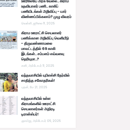
ஊரிலேயே அரசு வேலை.. கிராம
உதவியாளர் பணி.. காலிப்
பணியிடங்கள் அறிவிப்பு - யார்
விண்ணப்பிக்கலாம்? முழு விவரம்
வெள்ளி, ஜூலை 11, 2025
கிராம ஊராட்சி செயலாளர்
பணிக்கான அறிவிப்பு வெளியீடு
- திருவண்ணாமலை
மாவட்டத்தில் 69 காலி
இடங்கள்.. சம்பளம் எவ்வளவு
தெரியுமா..?
சனி, அக்டோபர் 11, 2025
வந்தவாசியில் யுபிஎஸ்சி தேர்வில்
சாதித்த சகோதரிகள்!
புதன், மே 21, 2025
வந்தவாசியில் உள்ள
கிராமங்களில் ஊராட்சி
செயலாளர்கள் அதிரடி
டிரான்ஸ்பர்!
ஞாயிறு, அக்டோபர் 05, 2025