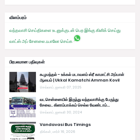
விளம்பரம்
வந்தவாசி செய்திகளை உடனுக்குடன் பெற இங்கு கிளிக் செய்து
வாட்ஸ் அப் சேனலை ஃபாலோ செய்க
பிரபலமான பதிவுகள்
கூழமந்தல் - உக்கல் மடாவளம் ஸ்ரீ காமாட்சி அம்பாள்
ஆலயம் | Ukkal Kamatchi Amman Kovil
செவ்வாய், ஜனவரி 07, 2025
வடசென்னையில் இருந்து வந்தவாசிக்கு பேருந்து
சேவை.. கிளாம்பாக்கம் செல்ல வேண்டாம்...
செவ்வாய், ஜனவரி 30, 2024
Vandavasi Bus Timings
திங்கள், மார்ச் 16, 2026