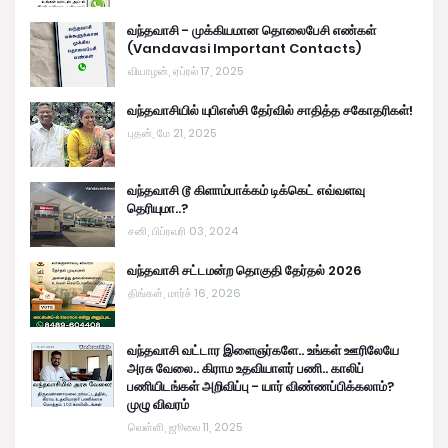
வந்தவாசி - முக்கியமான தொலைபேசி எண்கள்
(Vandavasi Important Contacts)
வியாழன், ஏப்ரல் 17, 2025
வந்தவாசியில் யுபிஎஸ்சி தேர்வில் சாதித்த சகோதரிகள்!
புதன், மே 21, 2025
வந்தவாசி டூ கிளாம்பாக்கம் டிக்கெட் எவ்வளவு
தெரியுமா..?
சனி, பிப்ரவரி 03, 2024
வந்தவாசி சட்டமன்ற தொகுதி தேர்தல் 2026
திங்கள், மார்ச் 16, 2026
வந்தவாசி வட்டார இளைஞர்களே.. உங்கள் ஊரிலேயே
அரசு வேலை.. கிராம உதவியாளர் பணி.. காலிப்
பணியிடங்கள் அறிவிப்பு - யார் விண்ணப்பிக்கலாம்?
முழு விவரம்
வெள்ளி, ஜூலை 11, 2025