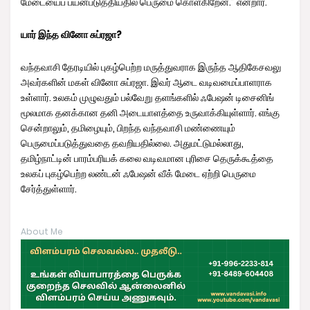
மேடையைப் பயன்படுத்தியதில் பெருமை கொள்கிறேன்.” என்றார்.
யார் இந்த வினோ சுப்ரஜா?
வந்தவாசி தேரடியில் புகழ்பெற்ற மருத்துவராக இருந்த ஆதிகேசவலு
அவர்களின் மகள் வினோ சுப்ரஜா. இவர் ஆடை வடிவமைப்பாளராக
உள்ளார். உலகம் முழுவதும் பல்வேறு தளங்களில் ஃபேஷன் டிசைனிங்
மூலமாக தனக்கான தனி அடையாளத்தை உருவாக்கியுள்ளார். எங்கு
சென்றாலும், தமிழையும், பிறந்த வந்தவாசி மண்ணையும்
பெருமைப்படுத்துவதை தவறியதில்லை. அதுமட்டுமல்லாது,
தமிழ்நாட்டின் பாரம்பரியக் கலை வடிவமான புரிசை தெருக்கூத்தை
உலகப் புகழ்பெற்ற லண்டன் ஃபேஷன் வீக் மேடை ஏற்றி பெருமை
சேர்த்துள்ளார்.
About Me