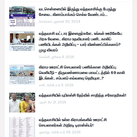
வடசென்னையில் இருந்து வந்தவாசிக்கு பேருந்து
சேவை.. கிளாம்பாக்கம் செல்ல வேண்டாம்...
செவ்வாய், ஜனவரி 30, 2024
வந்தவாசி வட்டார இளைஞர்களே.. உங்கள் ஊரிலேயே
அரசு வேலை.. கிராம உதவியாளர் பணி.. காலிப்
பணியிடங்கள் அறிவிப்பு - யார் விண்ணப்பிக்கலாம்?
முழு விவரம்
வெள்ளி, ஜூலை 11, 2025
கிராம ஊராட்சி செயலாளர் பணிக்கான அறிவிப்பு
வெளியீடு - திருவண்ணாமலை மாவட்டத்தில் 69 காலி
இடங்கள்.. சம்பளம் எவ்வளவு தெரியுமா..?
சனி, அக்டோபர் 11, 2025
வந்தவாசியில் யுபிஎஸ்சி தேர்வில் சாதித்த சகோதரிகள்!
புதன், மே 21, 2025
வந்தவாசியில் உள்ள கிராமங்களில் ஊராட்சி
செயலாளர்கள் அதிரடி டிரான்ஸ்பர்!
ஞாயிறு, அக்டோபர் 05, 2025