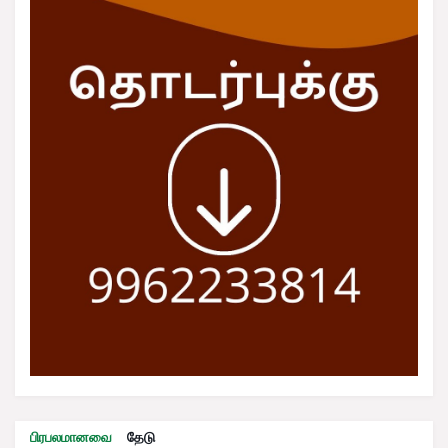
பிரபலமானவை
தேடு