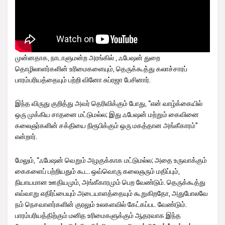
முன்னதாக, நாடாளுமன்ற அரங்கில் , ஃபேஷன் துறை
தொழிலாளர்களின் உரிமைகளையும், தெருக்கூத்து கலாச்சாரப்
பாரம்பரியத்தையும் பற்றி வினோ சுப்ரஜா பேசினார்.
இந்த விருது குறித்து அவர் தெரிவிக்கும் போது, “என் வாழ்க்கையில்
ஒரு முக்கிய சாதனை மட்டுமல்ல; இது ஃபேஷன் மற்றும் கைவினை
கலைஞர்களின் சக்தியை நிரூபிக்கும் ஒரு மகத்தான அங்கீகாரம்”
என்றார்.
மேலும், “ஃபேஷன் வெறும் அழகுக்காக மட்டுமல்ல; அதை உருவாக்கும்
கைகளைப் பற்றியதும் கூட. ஒவ்வொரு கலைஞரும் மதிப்பும்,
நியாயமான ஊதியமும், அங்கீகாரமும் பெற வேண்டும். தெருக்கூத்து
எவ்வாறு எதிர்ப்பையும் அடையாளத்தையும் கூறுகிறதோ, அதுபோலவே
நம் நெசவாளர்களின் குரலும் உலகளவில் கேட்கப்பட வேண்டும்.
பாரம்பரியத்திற்கும் மனித உரிமைகளுக்கும் ஆதரவாக இந்த