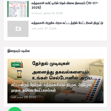
வந்தவாசி கமிட்டியில் நெல் விலை நிலவரம் (15-07-
2025)
செவ்வாய், ஜூலை 15, 2025
வந்தவாசி அருகே அரசு கட்டடத்தில் பேட்டரிகள் திருட்டு
சனி, மார்ச் 07, 2026
இதையும் படிங்க
ADMK
சட்டமன்றத் தேர்தல்: வந்தவாசியில் திமுக, அதிமுக,
நாதக, தவெக வேட்பாளர்கள்
சனி, மார்ச் 28, 2026