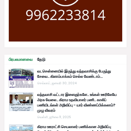
பிரபலமானவை
தேடு
வடசென்னையில் இருந்து வந்தவாசிக்கு பேருந்து
சேவை.. கிளாம்பாக்கம் செல்ல வேண்டாம்...
செவ்வாய், ஜனவரி 30, 2024
வந்தவாசி வட்டார இளைஞர்களே.. உங்கள் ஊரிலேயே
அரசு வேலை.. கிராம உதவியாளர் பணி.. காலிப்
பணியிடங்கள் அறிவிப்பு - யார் விண்ணப்பிக்கலாம்?
முழு விவரம்
வெள்ளி, ஜூலை 11, 2025
கிராம ஊராட்சி செயலாளர் பணிக்கான அறிவிப்பு