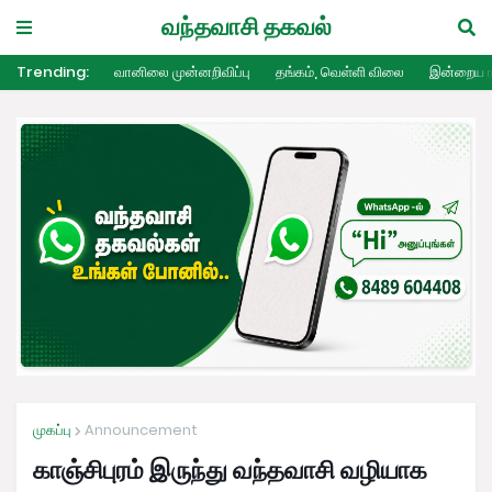
வந்தவாசி தகவல்
Trending:
வானிலை முன்னறிவிப்பு
தங்கம், வெள்ளி விலை
இன்றைய ர
முகப்பு
Announcement
காஞ்சிபுரம் இருந்து வந்தவாசி வழியாக