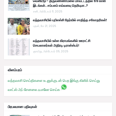
வெளியீடு - திருவண்ணாமலை மாவட்டத்தில் 69 காலி
இடங்கள்.. சம்பளம் எவ்வளவு தெரியுமா..?
சனி, அக்டோபர் 11, 2025
வந்தவாசியில் யுபிஎஸ்சி தேர்வில் சாதித்த சகோதரிகள்!
புதன், மே 21, 2025
வந்தவாசியில் உள்ள கிராமங்களில் ஊராட்சி
செயலாளர்கள் அதிரடி டிரான்ஸ்பர்!
ஞாயிறு, அக்டோபர் 05, 2025
விளம்பரம்
வந்தவாசி செய்திகளை உடனுக்குடன் பெற இங்கு கிளிக் செய்து
வாட்ஸ் அப் சேனலை ஃபாலோ செய்க
பிரபலமான பதிவுகள்