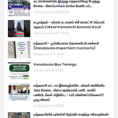
வடசென்னையில் இருந்து வந்தவாசிக்கு பேருந்து
சேவை.. கிளாம்பாக்கம் செல்ல வேண்டாம்...
செவ்வாய், ஜனவரி 30, 2024
கூழமந்தல் - உக்கல் மடாவளம் ஸ்ரீ காமாட்சி அம்பாள்
ஆலயம் | Ukkal Kamatchi Amman Kovil
செவ்வாய், ஜனவரி 07, 2025
வந்தவாசி - முக்கியமான தொலைபேசி எண்கள்
(Vandavasi Important Contacts)
வியாழன், ஏப்ரல் 17, 2025
Vandavasi Bus Timings
திங்கள், மார்ச் 16, 2026
வந்தவாசி வட்டார இளைஞர்களே.. உங்கள் ஊரிலேயே
அரசு வேலை.. கிராம உதவியாளர் பணி.. காலிப்
பணியிடங்கள் அறிவிப்பு - யார் விண்ணப்பிக்கலாம்?
முழு விவரம்
வெள்ளி, ஜூலை 11, 2025
வந்தவாசியில் யுபிஎஸ்சி தேர்வில் சாதித்த சகோதரிகள்!