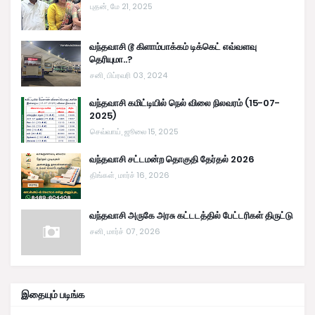
புதன், மே 21, 2025
வந்தவாசி டூ கிளாம்பாக்கம் டிக்கெட் எவ்வளவு
தெரியுமா..?
சனி, பிப்ரவரி 03, 2024
வந்தவாசி கமிட்டியில் நெல் விலை நிலவரம் (15-07-
2025)
செவ்வாய், ஜூலை 15, 2025
வந்தவாசி சட்டமன்ற தொகுதி தேர்தல் 2026
திங்கள், மார்ச் 16, 2026
வந்தவாசி அருகே அரசு கட்டடத்தில் பேட்டரிகள் திருட்டு
சனி, மார்ச் 07, 2026
இதையும் படிங்க