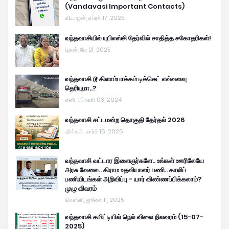
(Vandavasi Important Contacts)
வியாழன், ஏப்ரல் 17, 2025
வந்தவாசியில் யுபிஎஸ்சி தேர்வில் சாதித்த சகோதரிகள்!
புதன், மே 21, 2025
வந்தவாசி டூ கிளாம்பாக்கம் டிக்கெட் எவ்வளவு
தெரியுமா..?
சனி, பிப்ரவரி 03, 2024
வந்தவாசி சட்டமன்ற தொகுதி தேர்தல் 2026
திங்கள், மார்ச் 16, 2026
வந்தவாசி வட்டார இளைஞர்களே.. உங்கள் ஊரிலேயே
அரசு வேலை.. கிராம உதவியாளர் பணி.. காலிப்
பணியிடங்கள் அறிவிப்பு - யார் விண்ணப்பிக்கலாம்?
முழு விவரம்
வெள்ளி, ஜூலை 11, 2025
வந்தவாசி கமிட்டியில் நெல் விலை நிலவரம் (15-07-
2025)