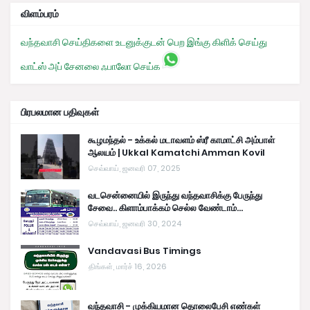
விளம்பரம்
வந்தவாசி செய்திகளை உடனுக்குடன் பெற இங்கு கிளிக் செய்து
வாட்ஸ் அப் சேனலை ஃபாலோ செய்க
பிரபலமான பதிவுகள்
கூழமந்தல் - உக்கல் மடாவளம் ஸ்ரீ காமாட்சி அம்பாள்
ஆலயம் | Ukkal Kamatchi Amman Kovil
செவ்வாய், ஜனவரி 07, 2025
வடசென்னையில் இருந்து வந்தவாசிக்கு பேருந்து
சேவை.. கிளாம்பாக்கம் செல்ல வேண்டாம்...
செவ்வாய், ஜனவரி 30, 2024
Vandavasi Bus Timings
திங்கள், மார்ச் 16, 2026
வந்தவாசி - முக்கியமான தொலைபேசி எண்கள்