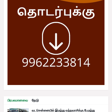
பிரபலமானவை
தேடு
வடசென்னையில் இருந்து வந்தவாசிக்கு பேருந்து