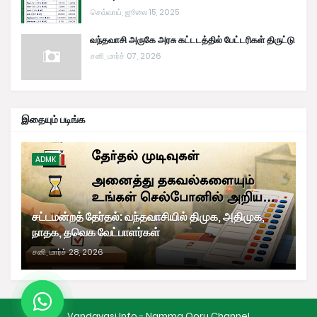
செவ்வாய், ஜூலை 15, 2025
வந்தவாசி அருகே அரசு கட்டடத்தில் பேட்டரிகள் திருட்டு
சனி, மார்ச் 07, 2026
இதையும் படிங்க
ADMK
சட்டமன்றத் தேர்தல்: வந்தவாசியில் திமுக, அதிமுக,
நாதக, தவெக வேட்பாளர்கள்
சனி, மார்ச் 28, 2026
Vandavasi Info - Namma Ooru Channel