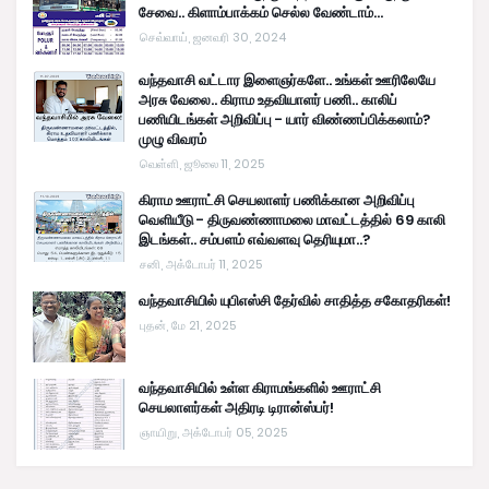
சேவை.. கிளாம்பாக்கம் செல்ல வேண்டாம்...
செவ்வாய், ஜனவரி 30, 2024
வந்தவாசி வட்டார இளைஞர்களே.. உங்கள் ஊரிலேயே
அரசு வேலை.. கிராம உதவியாளர் பணி.. காலிப்
பணியிடங்கள் அறிவிப்பு - யார் விண்ணப்பிக்கலாம்?
முழு விவரம்
வெள்ளி, ஜூலை 11, 2025
கிராம ஊராட்சி செயலாளர் பணிக்கான அறிவிப்பு
வெளியீடு - திருவண்ணாமலை மாவட்டத்தில் 69 காலி
இடங்கள்.. சம்பளம் எவ்வளவு தெரியுமா..?
சனி, அக்டோபர் 11, 2025
வந்தவாசியில் யுபிஎஸ்சி தேர்வில் சாதித்த சகோதரிகள்!
புதன், மே 21, 2025
வந்தவாசியில் உள்ள கிராமங்களில் ஊராட்சி
செயலாளர்கள் அதிரடி டிரான்ஸ்பர்!
ஞாயிறு, அக்டோபர் 05, 2025