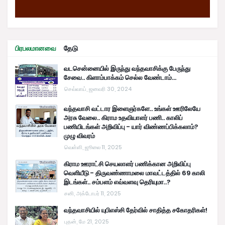
பிரபலமானவை
தேடு
வடசென்னையில் இருந்து வந்தவாசிக்கு பேருந்து
சேவை.. கிளாம்பாக்கம் செல்ல வேண்டாம்...
செவ்வாய், ஜனவரி 30, 2024
வந்தவாசி வட்டார இளைஞர்களே.. உங்கள் ஊரிலேயே
அரசு வேலை.. கிராம உதவியாளர் பணி.. காலிப்
பணியிடங்கள் அறிவிப்பு - யார் விண்ணப்பிக்கலாம்?
முழு விவரம்
வெள்ளி, ஜூலை 11, 2025
கிராம ஊராட்சி செயலாளர் பணிக்கான அறிவிப்பு
வெளியீடு - திருவண்ணாமலை மாவட்டத்தில் 69 காலி
இடங்கள்.. சம்பளம் எவ்வளவு தெரியுமா..?
சனி, அக்டோபர் 11, 2025
வந்தவாசியில் யுபிஎஸ்சி தேர்வில் சாதித்த சகோதரிகள்!
புதன், மே 21, 2025