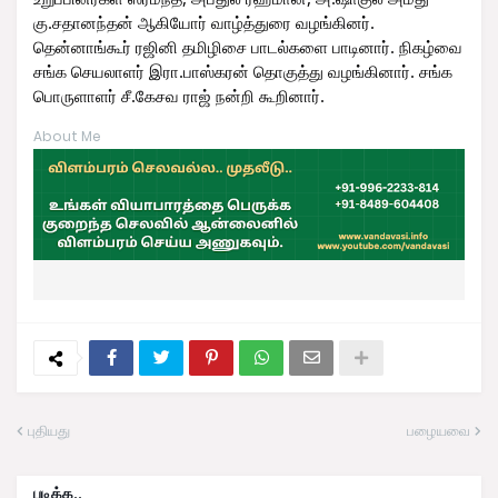
கு.சதானந்தன் ஆகியோர் வாழ்த்துரை வழங்கினர்.
தென்னாங்கூர் ரஜினி தமிழிசை பாடல்களை பாடினார். நிகழ்வை
சங்க செயலாளர் இரா.பாஸ்கரன் தொகுத்து வழங்கினார். சங்க
பொருளாளர் சீ.கேசவ ராஜ் நன்றி கூறினார்.
About Me
புதியது
பழையவை
படிக்க..