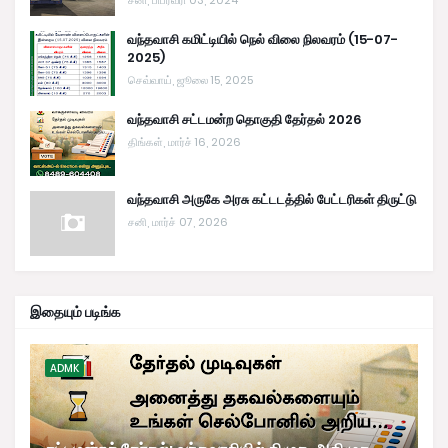
சனி, பிப்ரவரி 03, 2024
வந்தவாசி கமிட்டியில் நெல் விலை நிலவரம் (15-07-
2025)
செவ்வாய், ஜூலை 15, 2025
வந்தவாசி சட்டமன்ற தொகுதி தேர்தல் 2026
திங்கள், மார்ச் 16, 2026
வந்தவாசி அருகே அரசு கட்டடத்தில் பேட்டரிகள் திருட்டு
சனி, மார்ச் 07, 2026
இதையும் படிங்க
ADMK