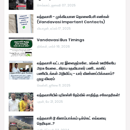
செவ்வாய், ஜனவரி 07, 2025
வந்தவாசி - முக்கியமான தொலைபேசி எண்கள்
(Vandavasi Important Contacts)
வியாழன், ஏப்ரல் 17, 2025
Vandavasi Bus Timings
திங்கள், மார்ச் 16, 2026
வந்தவாசி வட்டார இளைஞர்களே.. உங்கள் ஊரிலேயே
அரசு வேலை.. கிராம உதவியாளர் பணி.. காலிப்
பணியிடங்கள் அறிவிப்பு - யார் விண்ணப்பிக்கலாம்?
முழு விவரம்
வெள்ளி, ஜூலை 11, 2025
வந்தவாசியில் யுபிஎஸ்சி தேர்வில் சாதித்த சகோதரிகள்!
புதன், மே 21, 2025
வந்தவாசி டூ கிளாம்பாக்கம் டிக்கெட் எவ்வளவு
தெரியுமா..?