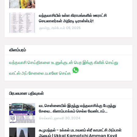
வந்தவாசியில் உள்ள கிராமங்களில் ஊராட்சி
செயலாளர்கள் அதிரடி டிரான்ஸ்பர்!
ஞாயிறு, அக்டோபர் 05, 2025
விளம்பரம்
வந்தவாசி செய்திகளை உடனுக்குடன் பெற இங்கு கிளிக் செய்து
வாட்ஸ் அப் சேனலை ஃபாலோ செய்க
பிரபலமான பதிவுகள்
வடசென்னையில் இருந்து வந்தவாசிக்கு பேருந்து
சேவை.. கிளாம்பாக்கம் செல்ல வேண்டாம்...
செவ்வாய், ஜனவரி 30, 2024
கூழமந்தல் - உக்கல் மடாவளம் ஸ்ரீ காமாட்சி அம்பாள்
ஆலயம் | Ukkal Kamatchi Amman Kovil