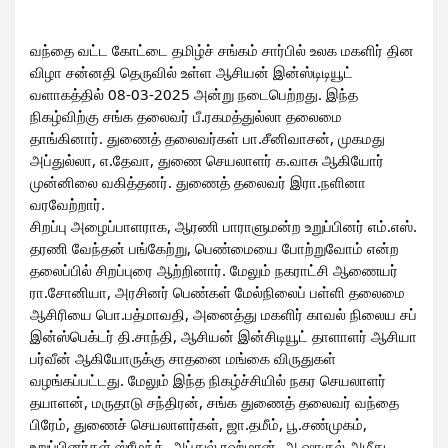
வந்தை வட்ட கோட்டை தமிழ்ச் சங்கம் சார்பில் உலக மகளிர் தின
விழா சன்னதி தெருவில் உள்ள ஆசியன் இன்ஸ்டிடியூட்
வளாகத்தில் 08-03-2025 அன்று நடைபெற்றது. இந்த
நிகழ்விற்கு சங்க தலைவர் பீ.ரகமத்துல்லா தலைமை
தாங்கினார். துணைத் தலைவர்கள் பா.சீனிவாசன், முகமது
அப்துல்லா, எ.தேவா, துணை செயலாளர் க.வாசு ஆகியோர்
முன்னிலை வகித்தனர். துணைத் தலைவர் இரா.நளினா
வரவேற்றார்.
சிறப்பு அழைப்பாளராக, ஆரணி பாராளுமன்ற உறுப்பினர் எம்.எஸ்.
தரணி வேந்தன்
பங்கேற்று, பெண்மையை போற்றுவோம் என்ற
தலைப்பில் சிறப்புரை ஆற்றினார். மேலும் நகராட்சி ஆணையர்
ரா.சோனியா, அரசினர் பெண்கள் மேல்நிலைப் பள்ளி தலைமை
ஆசிரியை பொ.பத்மாவதி, அனைத்து மகளிர் காவல் நிலைய சப்
இன்ஸ்பெக்டர் தி.சாந்தி, ஆசியன் இன்சிடியூட் தாளாளர் ஆசியா
பர்வீன் ஆகியோருக்கு சாதனை மங்கை விருதுகள்
வழங்கப்பட்டது. மேலும் இந்த நிகழ்ச்சியில் நகர செயலாளர்
தயாளன், மருதாடு சந்திரன், சங்க துணைத் தலைவர் வந்தை
பிரேம், துணைச் செயலாளர்கள், ஜா.தமீம், பூ.சண்முகம்,
உறுப்பினர்கள் ஸ்ரீமந்த், அப்துல் ரஹ்மான், அ.ஷாகுல் அமீது