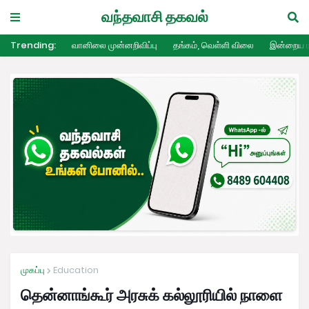
வந்தவாசி தகவல்
Trending:
வானிலை முன்னறிவிப்பு
தங்கம், வெள்ளி விலை
இன்றைய ர
முகப்பு
Education
தென்னாங்கூர் அரசுக் கல்லூரியில் நாளை