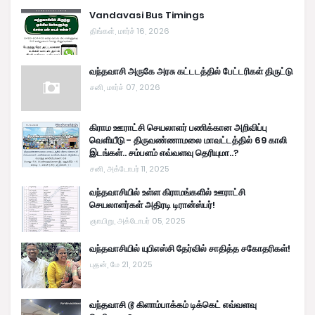
Vandavasi Bus Timings
திங்கள், மார்ச் 16, 2026
வந்தவாசி அருகே அரசு கட்டடத்தில் பேட்டரிகள் திருட்டு
சனி, மார்ச் 07, 2026
கிராம ஊராட்சி செயலாளர் பணிக்கான அறிவிப்பு
வெளியீடு - திருவண்ணாமலை மாவட்டத்தில் 69 காலி
இடங்கள்.. சம்பளம் எவ்வளவு தெரியுமா..?
சனி, அக்டோபர் 11, 2025
வந்தவாசியில் உள்ள கிராமங்களில் ஊராட்சி
செயலாளர்கள் அதிரடி டிரான்ஸ்பர்!
ஞாயிறு, அக்டோபர் 05, 2025
வந்தவாசியில் யுபிஎஸ்சி தேர்வில் சாதித்த சகோதரிகள்!
புதன், மே 21, 2025
வந்தவாசி டூ கிளாம்பாக்கம் டிக்கெட் எவ்வளவு