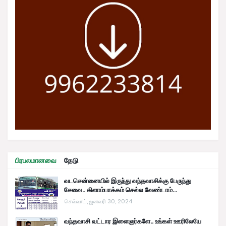
பிரபலமானவை
தேடு
வடசென்னையில் இருந்து வந்தவாசிக்கு பேருந்து
சேவை.. கிளாம்பாக்கம் செல்ல வேண்டாம்...
செவ்வாய், ஜனவரி 30, 2024
வந்தவாசி வட்டார இளைஞர்களே.. உங்கள் ஊரிலேயே