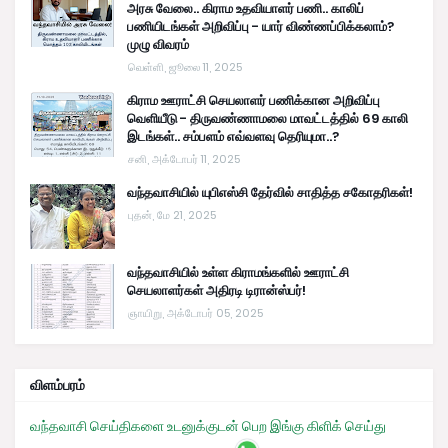
அரசு வேலை.. கிராம உதவியாளர் பணி.. காலிப்
பணியிடங்கள் அறிவிப்பு - யார் விண்ணப்பிக்கலாம்?
முழு விவரம்
வெள்ளி, ஜூலை 11, 2025
கிராம ஊராட்சி செயலாளர் பணிக்கான அறிவிப்பு
வெளியீடு - திருவண்ணாமலை மாவட்டத்தில் 69 காலி
இடங்கள்.. சம்பளம் எவ்வளவு தெரியுமா..?
சனி, அக்டோபர் 11, 2025
வந்தவாசியில் யுபிஎஸ்சி தேர்வில் சாதித்த சகோதரிகள்!
புதன், மே 21, 2025
வந்தவாசியில் உள்ள கிராமங்களில் ஊராட்சி
செயலாளர்கள் அதிரடி டிரான்ஸ்பர்!
ஞாயிறு, அக்டோபர் 05, 2025
விளம்பரம்
வந்தவாசி செய்திகளை உடனுக்குடன் பெற இங்கு கிளிக் செய்து