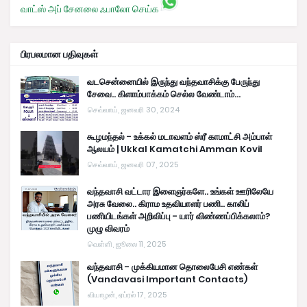
வாட்ஸ் அப் சேனலை ஃபாலோ செய்க
பிரபலமான பதிவுகள்
வடசென்னையில் இருந்து வந்தவாசிக்கு பேருந்து
சேவை.. கிளாம்பாக்கம் செல்ல வேண்டாம்...
செவ்வாய், ஜனவரி 30, 2024
கூழமந்தல் - உக்கல் மடாவளம் ஸ்ரீ காமாட்சி அம்பாள்
ஆலயம் | Ukkal Kamatchi Amman Kovil
செவ்வாய், ஜனவரி 07, 2025
வந்தவாசி வட்டார இளைஞர்களே.. உங்கள் ஊரிலேயே
அரசு வேலை.. கிராம உதவியாளர் பணி.. காலிப்
பணியிடங்கள் அறிவிப்பு - யார் விண்ணப்பிக்கலாம்?
முழு விவரம்
வெள்ளி, ஜூலை 11, 2025
வந்தவாசி - முக்கியமான தொலைபேசி எண்கள்
(Vandavasi Important Contacts)
வியாழன், ஏப்ரல் 17, 2025