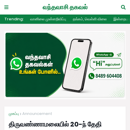
வந்தவாசி தகவல்
Trending:
வானிலை முன்னறிவிப்பு
தங்கம், வெள்ளி விலை
இன்றைய ர
முகப்பு
Announcement
திருவண்ணாமலையில் 20-ந் தேதி