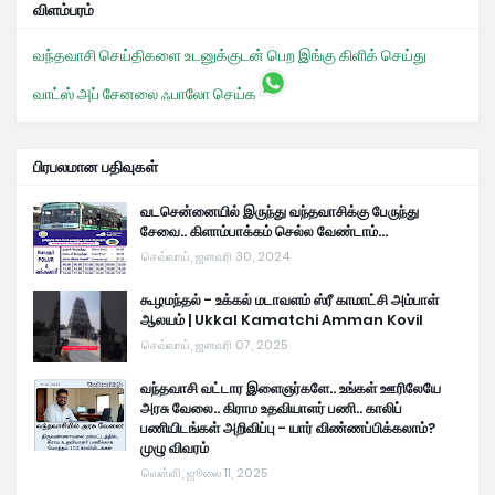
விளம்பரம்
வந்தவாசி செய்திகளை உடனுக்குடன் பெற இங்கு கிளிக் செய்து
வாட்ஸ் அப் சேனலை ஃபாலோ செய்க
பிரபலமான பதிவுகள்
வடசென்னையில் இருந்து வந்தவாசிக்கு பேருந்து
சேவை.. கிளாம்பாக்கம் செல்ல வேண்டாம்...
செவ்வாய், ஜனவரி 30, 2024
கூழமந்தல் - உக்கல் மடாவளம் ஸ்ரீ காமாட்சி அம்பாள்
ஆலயம் | Ukkal Kamatchi Amman Kovil
செவ்வாய், ஜனவரி 07, 2025
வந்தவாசி வட்டார இளைஞர்களே.. உங்கள் ஊரிலேயே
அரசு வேலை.. கிராம உதவியாளர் பணி.. காலிப்
பணியிடங்கள் அறிவிப்பு - யார் விண்ணப்பிக்கலாம்?
முழு விவரம்
வெள்ளி, ஜூலை 11, 2025