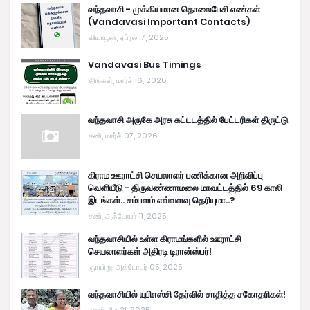
வந்தவாசி - முக்கியமான தொலைபேசி எண்கள்
(Vandavasi Important Contacts)
வியாழன், ஏப்ரல் 17, 2025
Vandavasi Bus Timings
திங்கள், மார்ச் 16, 2026
வந்தவாசி அருகே அரசு கட்டடத்தில் பேட்டரிகள் திருட்டு
சனி, மார்ச் 07, 2026
கிராம ஊராட்சி செயலாளர் பணிக்கான அறிவிப்பு
வெளியீடு - திருவண்ணாமலை மாவட்டத்தில் 69 காலி
இடங்கள்.. சம்பளம் எவ்வளவு தெரியுமா..?
சனி, அக்டோபர் 11, 2025
வந்தவாசியில் உள்ள கிராமங்களில் ஊராட்சி
செயலாளர்கள் அதிரடி டிரான்ஸ்பர்!
ஞாயிறு, அக்டோபர் 05, 2025
வந்தவாசியில் யுபிஎஸ்சி தேர்வில் சாதித்த சகோதரிகள்!
புதன், மே 21, 2025