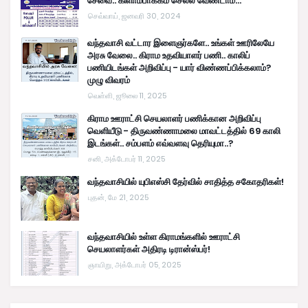
சேவை.. கிளாம்பாக்கம் செல்ல வேண்டாம்...
செவ்வாய், ஜனவரி 30, 2024
வந்தவாசி வட்டார இளைஞர்களே.. உங்கள் ஊரிலேயே
அரசு வேலை.. கிராம உதவியாளர் பணி.. காலிப்
பணியிடங்கள் அறிவிப்பு - யார் விண்ணப்பிக்கலாம்?
முழு விவரம்
வெள்ளி, ஜூலை 11, 2025
கிராம ஊராட்சி செயலாளர் பணிக்கான அறிவிப்பு
வெளியீடு - திருவண்ணாமலை மாவட்டத்தில் 69 காலி
இடங்கள்.. சம்பளம் எவ்வளவு தெரியுமா..?
சனி, அக்டோபர் 11, 2025
வந்தவாசியில் யுபிஎஸ்சி தேர்வில் சாதித்த சகோதரிகள்!
புதன், மே 21, 2025
வந்தவாசியில் உள்ள கிராமங்களில் ஊராட்சி
செயலாளர்கள் அதிரடி டிரான்ஸ்பர்!
ஞாயிறு, அக்டோபர் 05, 2025