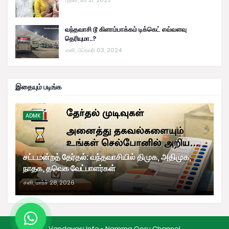
வந்தவாசி டூ கிளாம்பாக்கம் டிக்கெட் எவ்வளவு
தெரியுமா..?
சனி, பிப்ரவரி 03, 2024
இதையும் படிங்க
ADMK
சட்டமன்றத் தேர்தல்: வந்தவாசியில் திமுக, அதிமுக,
நாதக, தவெக வேட்பாளர்கள்
சனி, மார்ச் 28, 2026
Vandavasi Info - Namma Ooru Channel