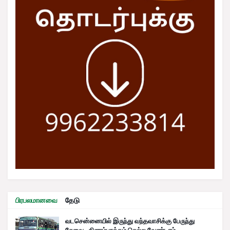
பிரபலமானவை
தேடு
வடசென்னையில் இருந்து வந்தவாசிக்கு பேருந்து