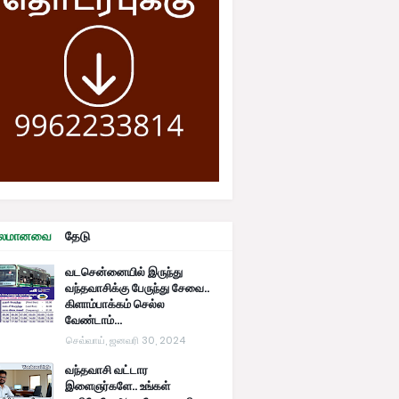
ரபலமானவை
தேடு
வடசென்னையில் இருந்து
வந்தவாசிக்கு பேருந்து சேவை..
கிளாம்பாக்கம் செல்ல
வேண்டாம்...
செவ்வாய், ஜனவரி 30, 2024
வந்தவாசி வட்டார
இளைஞர்களே.. உங்கள்