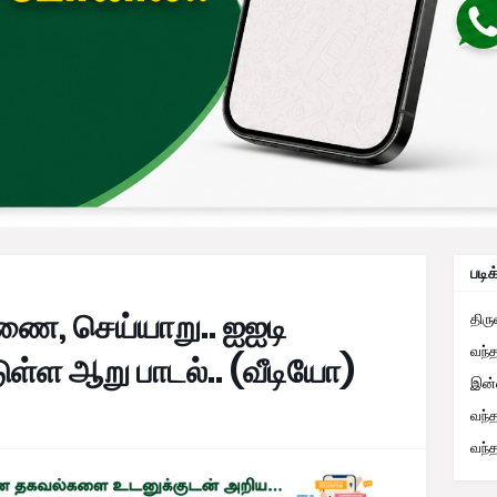
படிக
ை, செய்யாறு.. ஐஐடி
திர
வந்
ள்ள ஆறு பாடல்.. (வீடியோ)
இன்
வந்
வந்