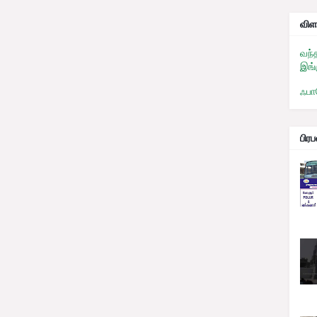
விள
வந்
இங்
ஃபா
பிர