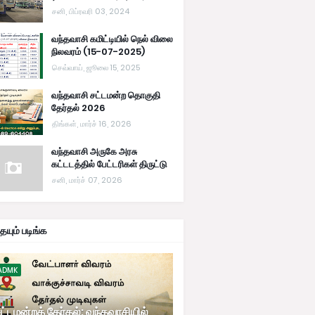
சனி, பிப்ரவரி 03, 2024
வந்தவாசி கமிட்டியில் நெல் விலை
நிலவரம் (15-07-2025)
செவ்வாய், ஜூலை 15, 2025
வந்தவாசி சட்டமன்ற தொகுதி
தேர்தல் 2026
திங்கள், மார்ச் 16, 2026
வந்தவாசி அருகே அரசு
கட்டடத்தில் பேட்டரிகள் திருட்டு
சனி, மார்ச் 07, 2026
யும் படிங்க
ADMK
ட்டமன்றத் தேர்தல்: வந்தவாசியில்