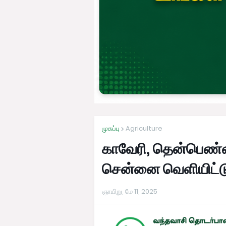
முகப்பு
Agriculture
காவேரி, தென்பெண்ண
சென்னை வெளியிட்டு
ஞாயிறு, மே 11, 2025