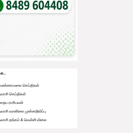
்க..
ுவண்ணாமலை செய்திகள்
தவாசி செய்திகள்
றைய ராசிபலன்
தவாசி வானிலை முன்னறிவிப்பு
தவாசி தங்கம் & வெள்ளி விலை