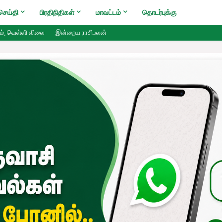
செய்தி
பிரதிநிதிகள்
மாவட்டம்
தொடர்புக்கு
ம், வெள்ளி விலை
இன்றைய ராசிபலன்