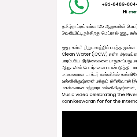
தமிழ்நாட்டில் உள்ள 125 ஆறுகளின் பெய
வெளியிட்டிருக்கிறது மெட்ராஸ் ஐஐடி கல்
ஐஐடி கல்வி நிறுவனத்தில் படித்த முன
Clean Water (ICCW) என்ற அமைப்பை 
பாரம்பரிய நீர்நிலைகளை பாதுகாப்பது மற்
ஆறுகளின் பெயர்களை பயன்படுத்தி, பா
மாணவரான டாக்டர் கன்னிக்ஸ் கன்னிக
உன்னிகிருஷ்ணன் மற்றும் ஸ்ரீனிவாஸ் இ
மகள்களான உத்தாரா உன்னிகிருஷ்ணன், ச
Music video celebrating the Rive
Kannikeswaran for for the Interna