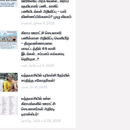
ஊரிலேயே அரசு வேலை.. கிராம
உதவியாளர் பணி.. காலிப்
பணியிடங்கள் அறிவிப்பு - யார்
விண்ணப்பிக்கலாம்? முழு விவரம்
வெள்ளி, ஜூலை 11, 2025
கிராம ஊராட்சி செயலாளர்
பணிக்கான அறிவிப்பு வெளியீடு
- திருவண்ணாமலை
மாவட்டத்தில் 69 காலி
இடங்கள்.. சம்பளம் எவ்வளவு
தெரியுமா..?
சனி, அக்டோபர் 11, 2025
வந்தவாசியில் யுபிஎஸ்சி தேர்வில்
சாதித்த சகோதரிகள்!
புதன், மே 21, 2025
வந்தவாசியில் உள்ள
கிராமங்களில் ஊராட்சி
செயலாளர்கள் அதிரடி
டிரான்ஸ்பர்!
ஞாயிறு, அக்டோபர் 05, 2025