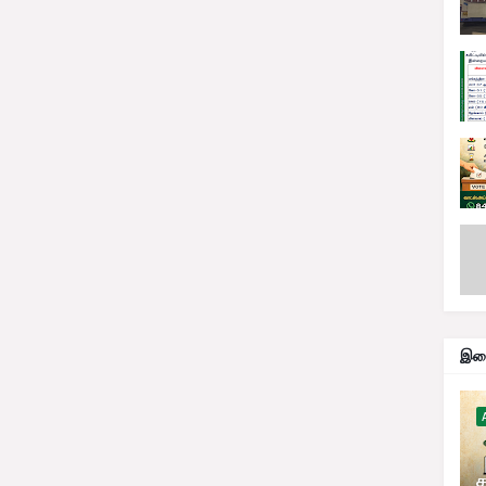
இதை
ச