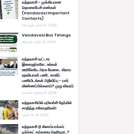
வந்தவாசி - முக்கியமான
தொலைபேசி எண்கள்
(Vandavasi Important
Contacts)
வியாழன், ஏப்ரல் 17, 2025
Vandavasi Bus Timings
திங்கள், மார்ச் 16, 2026
வந்தவாசி வட்டார
இளைஞர்களே.. உங்கள்
ஊரிலேயே அரசு வேலை.. கிராம
உதவியாளர் பணி.. காலிப்
பணியிடங்கள் அறிவிப்பு - யார்
விண்ணப்பிக்கலாம்? முழு விவரம்
வெள்ளி, ஜூலை 11, 2025
வந்தவாசியில் யுபிஎஸ்சி தேர்வில்
சாதித்த சகோதரிகள்!
புதன், மே 21, 2025
வந்தவாசி டூ கிளாம்பாக்கம்
டிக்கெட் எவ்வளவு தெரியுமா..?