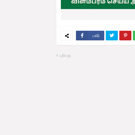
பகிர்
புதியது