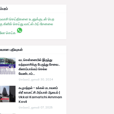
ம்பரம்
தவாசி செய்திகளை உடனுக்குடன் பெற
கு கிளிக் செய்து வாட்ஸ் அப் சேனலை
லோ செய்க
பலமான பதிவுகள்
வடசென்னையில் இருந்து
வந்தவாசிக்கு பேருந்து சேவை..
கிளாம்பாக்கம் செல்ல
வேண்டாம்...
செவ்வாய், ஜனவரி 30, 2024
கூழமந்தல் - உக்கல் மடாவளம்
ஸ்ரீ காமாட்சி அம்பாள் ஆலயம் |
Ukkal Kamatchi Amman
Kovil
செவ்வாய், ஜனவரி 07, 2025