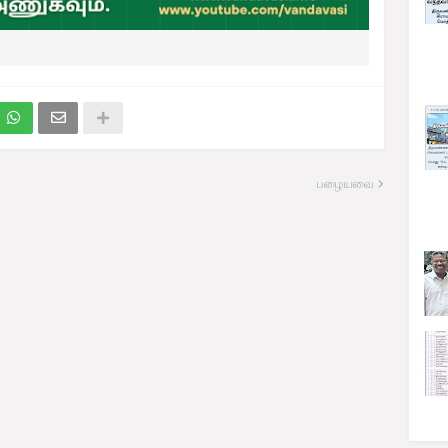
பழையவை