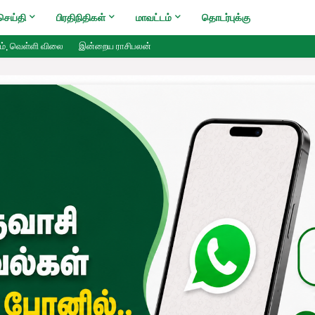
செய்தி
பிரதிநிதிகள்
மாவட்டம்
தொடர்புக்கு
ம், வெள்ளி விலை
இன்றைய ராசிபலன்