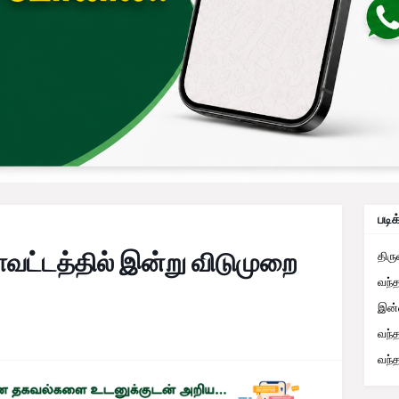
படிக
ட்டத்தில் இன்று விடுமுறை
திர
வந்
இன்
வந்
வந்