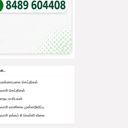
்க..
ுவண்ணாமலை செய்திகள்
தவாசி செய்திகள்
றைய ராசிபலன்
தவாசி வானிலை முன்னறிவிப்பு
தவாசி தங்கம் & வெள்ளி விலை