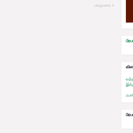
பழையவை
பி
விள
வந்
இங்
ஃபா
பிர