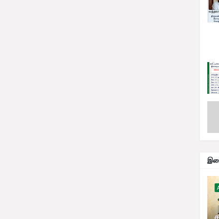
இதை
ச