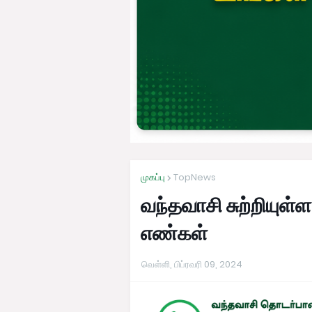
முகப்பு
TopNews
வந்தவாசி சுற்றியுள
எண்கள்
வெள்ளி, பிப்ரவரி 09, 2024