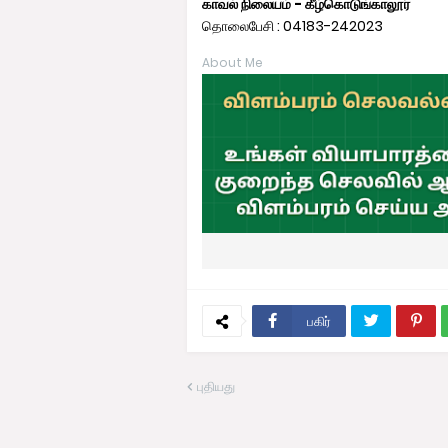
காவல் நிலையம் - கீழ்கொடுங்காலூர்
தொலைபேசி : 04183-242023
About Me
பகிர்
புதியது