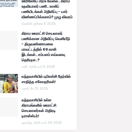
ஊரிலேயே அரசு வேலை.. கிராம
உதவியாளர் பணி.. காலிப்
பணியிடங்கள் அறிவிப்பு - யார்
விண்ணப்பிக்கலாம்? முழு விவரம்
வெள்ளி, ஜூலை 11, 2025
கிராம ஊராட்சி செயலாளர்
பணிக்கான அறிவிப்பு வெளியீடு
- திருவண்ணாமலை
மாவட்டத்தில் 69 காலி
இடங்கள்.. சம்பளம் எவ்வளவு
தெரியுமா..?
சனி, அக்டோபர் 11, 2025
வந்தவாசியில் யுபிஎஸ்சி தேர்வில்
சாதித்த சகோதரிகள்!
புதன், மே 21, 2025
வந்தவாசியில் உள்ள
கிராமங்களில் ஊராட்சி
செயலாளர்கள் அதிரடி
டிரான்ஸ்பர்!
ஞாயிறு, அக்டோபர் 05, 2025