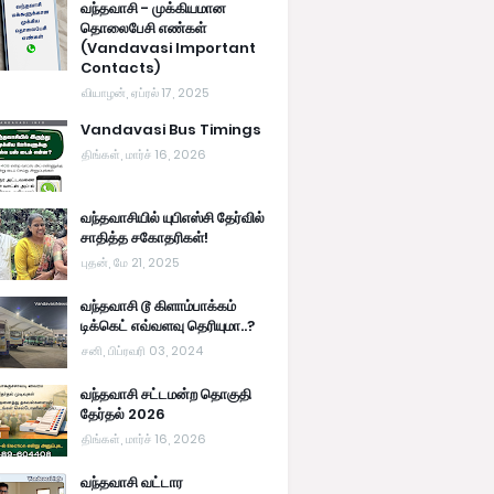
வந்தவாசி - முக்கியமான
தொலைபேசி எண்கள்
(Vandavasi Important
Contacts)
வியாழன், ஏப்ரல் 17, 2025
Vandavasi Bus Timings
திங்கள், மார்ச் 16, 2026
வந்தவாசியில் யுபிஎஸ்சி தேர்வில்
சாதித்த சகோதரிகள்!
புதன், மே 21, 2025
வந்தவாசி டூ கிளாம்பாக்கம்
டிக்கெட் எவ்வளவு தெரியுமா..?
சனி, பிப்ரவரி 03, 2024
வந்தவாசி சட்டமன்ற தொகுதி
தேர்தல் 2026
திங்கள், மார்ச் 16, 2026
வந்தவாசி வட்டார