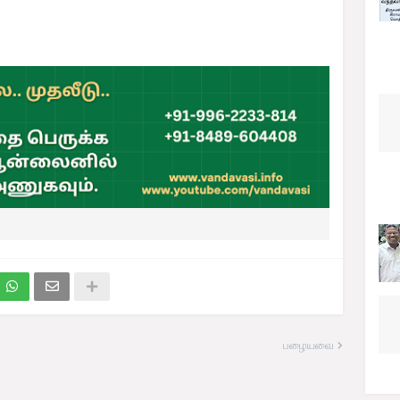
பழையவை