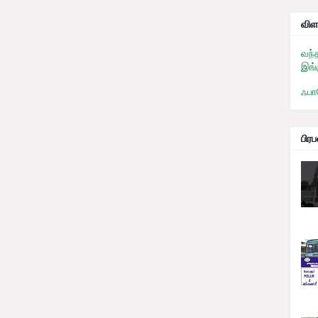
விள
வந்
இங்
ஃபா
பிர