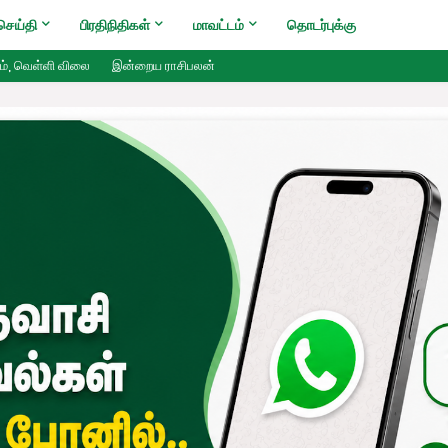
செய்தி
பிரதிநிதிகள்
மாவட்டம்
தொடர்புக்கு
ம், வெள்ளி விலை
இன்றைய ராசிபலன்