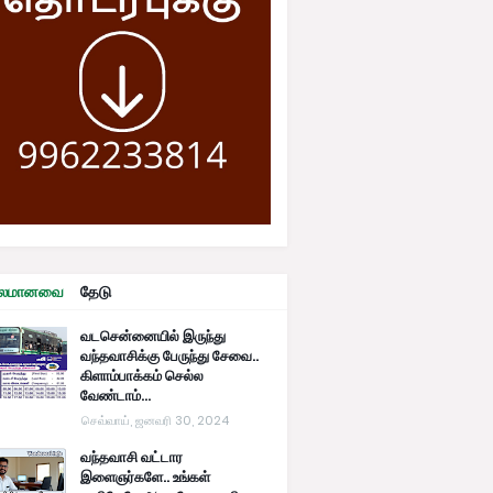
ரபலமானவை
தேடு
வடசென்னையில் இருந்து
வந்தவாசிக்கு பேருந்து சேவை..
கிளாம்பாக்கம் செல்ல
வேண்டாம்...
செவ்வாய், ஜனவரி 30, 2024
வந்தவாசி வட்டார
இளைஞர்களே.. உங்கள்