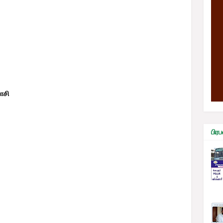
ாசி
பி