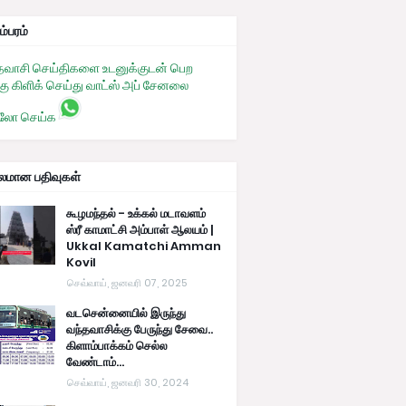
ம்பரம்
தவாசி செய்திகளை உடனுக்குடன் பெற
கு கிளிக் செய்து வாட்ஸ் அப் சேனலை
லோ செய்க
பலமான பதிவுகள்
கூழமந்தல் - உக்கல் மடாவளம்
ஸ்ரீ காமாட்சி அம்பாள் ஆலயம் |
Ukkal Kamatchi Amman
Kovil
செவ்வாய், ஜனவரி 07, 2025
வடசென்னையில் இருந்து
வந்தவாசிக்கு பேருந்து சேவை..
கிளாம்பாக்கம் செல்ல
வேண்டாம்...
செவ்வாய், ஜனவரி 30, 2024