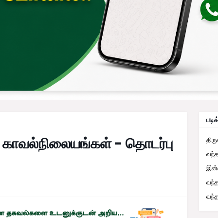
படிக
்ள காவல்நிலையங்கள் - தொடர்பு
திர
வந்
இன்
வந்
வந்