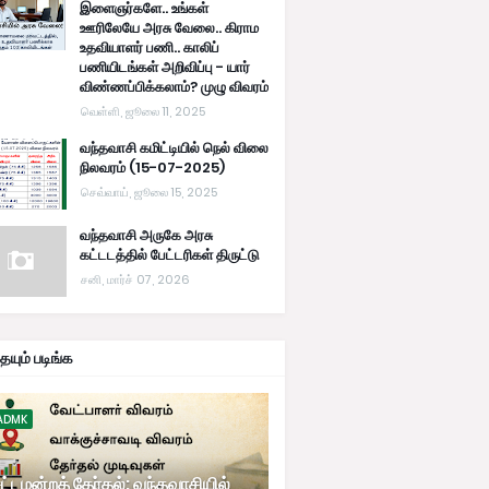
இளைஞர்களே.. உங்கள்
ஊரிலேயே அரசு வேலை.. கிராம
உதவியாளர் பணி.. காலிப்
பணியிடங்கள் அறிவிப்பு - யார்
விண்ணப்பிக்கலாம்? முழு விவரம்
வெள்ளி, ஜூலை 11, 2025
வந்தவாசி கமிட்டியில் நெல் விலை
நிலவரம் (15-07-2025)
செவ்வாய், ஜூலை 15, 2025
வந்தவாசி அருகே அரசு
கட்டடத்தில் பேட்டரிகள் திருட்டு
சனி, மார்ச் 07, 2026
யும் படிங்க
ADMK
ட்டமன்றத் தேர்தல்: வந்தவாசியில்