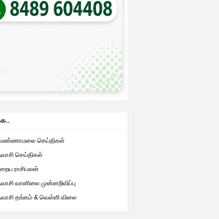
்க..
ுவண்ணாமலை செய்திகள்
தவாசி செய்திகள்
றைய ராசிபலன்
தவாசி வானிலை முன்னறிவிப்பு
தவாசி தங்கம் & வெள்ளி விலை