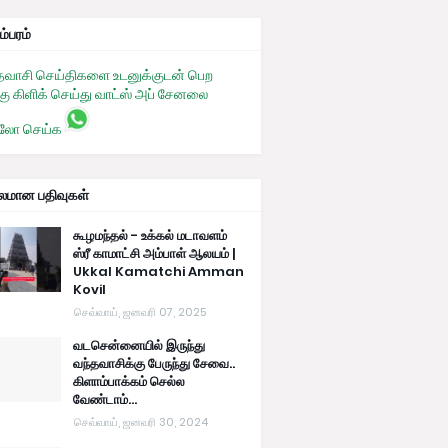
ம்பரம்
தவாசி செய்திகளை உடனுக்குடன் பெற
கு கிளிக் செய்து வாட்ஸ் அப் சேனலை
லோ செய்க
பலமான பதிவுகள்
கூழமந்தல் - உக்கல் மடாவளம்
ஸ்ரீ காமாட்சி அம்பாள் ஆலயம் |
Ukkal Kamatchi Amman
Kovil
செவ்வாய், ஜனவரி 07, 2025
வடசென்னையில் இருந்து
வந்தவாசிக்கு பேருந்து சேவை..
கிளாம்பாக்கம் செல்ல
வேண்டாம்...
செவ்வாய், ஜனவரி 30, 2024