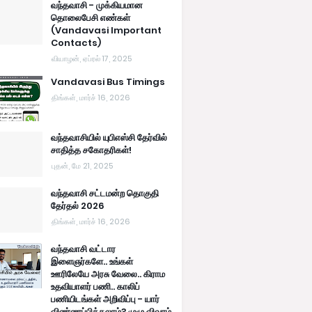
வந்தவாசி - முக்கியமான
தொலைபேசி எண்கள்
(Vandavasi Important
Contacts)
வியாழன், ஏப்ரல் 17, 2025
Vandavasi Bus Timings
திங்கள், மார்ச் 16, 2026
வந்தவாசியில் யுபிஎஸ்சி தேர்வில்
சாதித்த சகோதரிகள்!
புதன், மே 21, 2025
வந்தவாசி சட்டமன்ற தொகுதி
தேர்தல் 2026
திங்கள், மார்ச் 16, 2026
வந்தவாசி வட்டார
இளைஞர்களே.. உங்கள்
ஊரிலேயே அரசு வேலை.. கிராம
உதவியாளர் பணி.. காலிப்
பணியிடங்கள் அறிவிப்பு - யார்
விண்ணப்பிக்கலாம்? முழு விவரம்