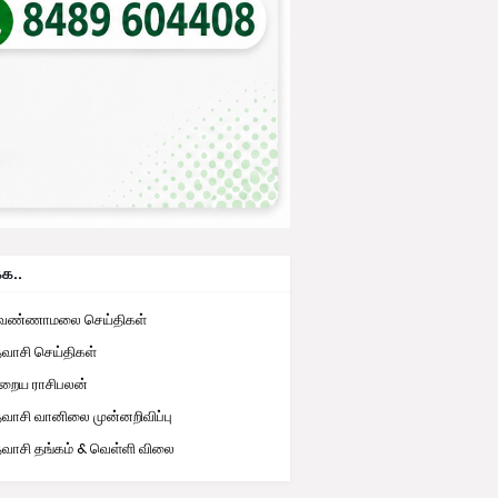
்க..
ுவண்ணாமலை செய்திகள்
தவாசி செய்திகள்
றைய ராசிபலன்
தவாசி வானிலை முன்னறிவிப்பு
தவாசி தங்கம் & வெள்ளி விலை