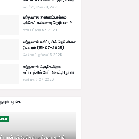
வெள்ளி, ஜூலை 11, 2025
வந்தவாசி டூ கிளாம்பாக்கம்
டிக்கெட் எவ்வளவு தெரியுமா..?
சனி, பிப்ரவரி 03, 2024
வந்தவாசி கமிட்டியில் நெல் விலை
நிலவரம் (15-07-2025)
செவ்வாய், ஜூலை 15, 2025
வந்தவாசி அருகே அரசு
கட்டடத்தில் பேட்டரிகள் திருட்டு
சனி, மார்ச் 07, 2026
யும் படிங்க
ADMK
ட்டமன்றத் தேர்தல்: வந்தவாசியில்