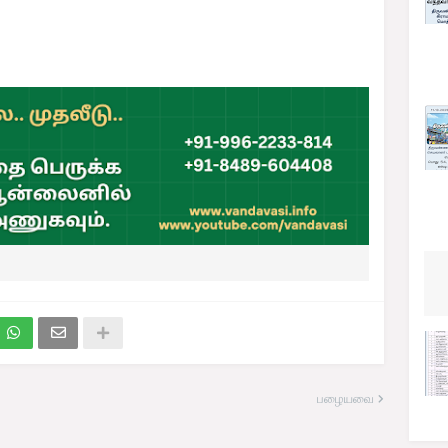
பழையவை