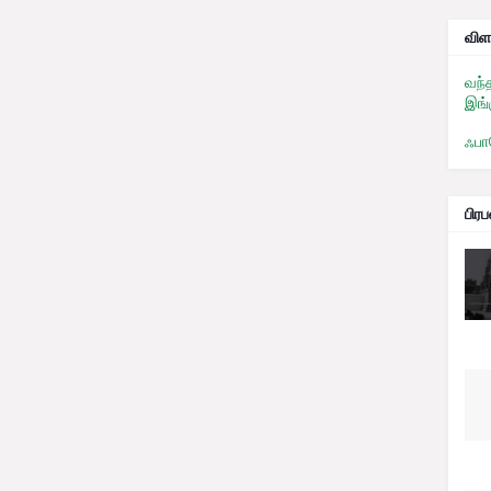
விள
வந்
இங்
ஃபா
பிர