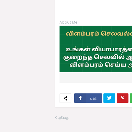
About Me
பகிர்
புதியது