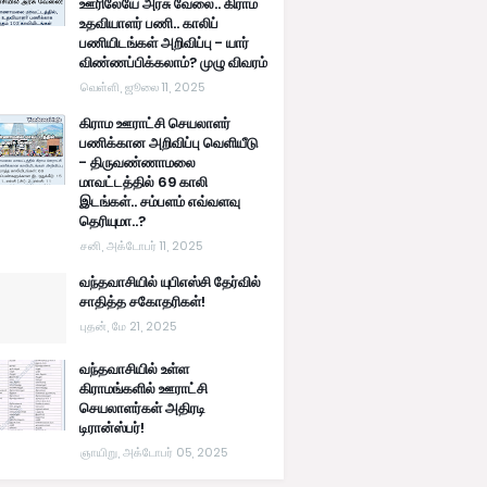
ஊரிலேயே அரசு வேலை.. கிராம
உதவியாளர் பணி.. காலிப்
பணியிடங்கள் அறிவிப்பு - யார்
விண்ணப்பிக்கலாம்? முழு விவரம்
வெள்ளி, ஜூலை 11, 2025
கிராம ஊராட்சி செயலாளர்
பணிக்கான அறிவிப்பு வெளியீடு
- திருவண்ணாமலை
மாவட்டத்தில் 69 காலி
இடங்கள்.. சம்பளம் எவ்வளவு
தெரியுமா..?
சனி, அக்டோபர் 11, 2025
வந்தவாசியில் யுபிஎஸ்சி தேர்வில்
சாதித்த சகோதரிகள்!
புதன், மே 21, 2025
வந்தவாசியில் உள்ள
கிராமங்களில் ஊராட்சி
செயலாளர்கள் அதிரடி
டிரான்ஸ்பர்!
ஞாயிறு, அக்டோபர் 05, 2025