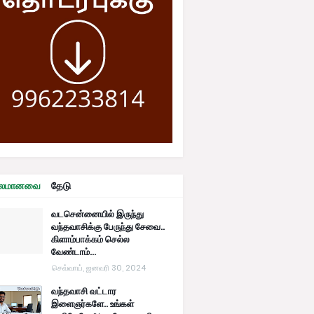
ரபலமானவை
தேடு
வடசென்னையில் இருந்து
வந்தவாசிக்கு பேருந்து சேவை..
கிளாம்பாக்கம் செல்ல
வேண்டாம்...
செவ்வாய், ஜனவரி 30, 2024
வந்தவாசி வட்டார
இளைஞர்களே.. உங்கள்