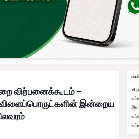
படிக
ுறை விற்பனைக்கூடம் -
திர
வந்
் விளைப்பொருட்களின் இன்றைய
இன்
நிலவரம்
வந்
வந்