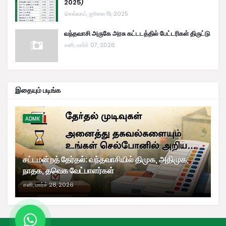
2025)
செவ்வாய், ஜூலை 15, 2025
வந்தவாசி அருகே அரசு கட்டடத்தில் பேட்டரிகள் திருட்டு
சனி, மார்ச் 07, 2026
இதையும் படிங்க
ADMK
சட்டமன்றத் தேர்தல்: வந்தவாசியில் திமுக, அதிமுக,
நாதக, தவெக வேட்பாளர்கள்
சனி, மார்ச் 28, 2026