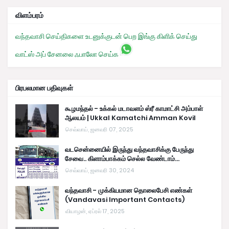
விளம்பரம்
வந்தவாசி செய்திகளை உடனுக்குடன் பெற இங்கு கிளிக் செய்து
வாட்ஸ் அப் சேனலை ஃபாலோ செய்க
பிரபலமான பதிவுகள்
கூழமந்தல் - உக்கல் மடாவளம் ஸ்ரீ காமாட்சி அம்பாள்
ஆலயம் | Ukkal Kamatchi Amman Kovil
செவ்வாய், ஜனவரி 07, 2025
வடசென்னையில் இருந்து வந்தவாசிக்கு பேருந்து
சேவை.. கிளாம்பாக்கம் செல்ல வேண்டாம்...
செவ்வாய், ஜனவரி 30, 2024
வந்தவாசி - முக்கியமான தொலைபேசி எண்கள்
(Vandavasi Important Contacts)
வியாழன், ஏப்ரல் 17, 2025