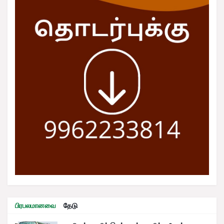
பிரபலமானவை
தேடு