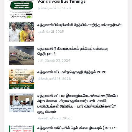
Vandavasi Bus Timings
திங்கள், மார்ச் 16, 2026
வந்தவாசியில் யுபிஎஸ்சி தேர்வில் சாதித்த சகோதரிகள்!
புதன், மே 21, 2025
வந்தவாசி டூ கிளாம்பாக்கம் டிக்கெட் எவ்வளவு
தெரியுமா..?
சனி, பிப்ரவரி 03, 2024
வந்தவாசி சட்டமன்ற தொகுதி தேர்தல் 2026
திங்கள், மார்ச் 16, 2026
வந்தவாசி வட்டார இளைஞர்களே.. உங்கள் ஊரிலேயே
அரசு வேலை.. கிராம உதவியாளர் பணி.. காலிப்
பணியிடங்கள் அறிவிப்பு - யார் விண்ணப்பிக்கலாம்?
முழு விவரம்
வெள்ளி, ஜூலை 11, 2025
வந்தவாசி கமிட்டியில் நெல் விலை நிலவரம் (15-07-