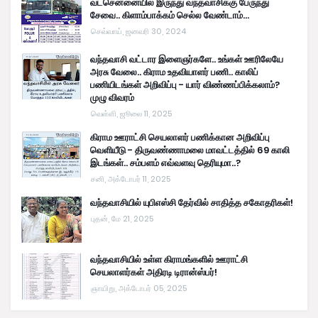
வடசென்னையில் இருந்து வந்தவாசிக்கு பேருந்து
சேவை.. கிளாம்பாக்கம் செல்ல வேண்டாம்...
செவ்வாய், ஜனவரி 30, 2024
வந்தவாசி வட்டார இளைஞர்களே.. உங்கள் ஊரிலேயே
அரசு வேலை.. கிராம உதவியாளர் பணி.. காலிப்
பணியிடங்கள் அறிவிப்பு - யார் விண்ணப்பிக்கலாம்?
முழு விவரம்
வெள்ளி, ஜூலை 11, 2025
கிராம ஊராட்சி செயலாளர் பணிக்கான அறிவிப்பு
வெளியீடு - திருவண்ணாமலை மாவட்டத்தில் 69 காலி
இடங்கள்.. சம்பளம் எவ்வளவு தெரியுமா..?
சனி, அக்டோபர் 11, 2025
வந்தவாசியில் யுபிஎஸ்சி தேர்வில் சாதித்த சகோதரிகள்!
புதன், மே 21, 2025
வந்தவாசியில் உள்ள கிராமங்களில் ஊராட்சி
செயலாளர்கள் அதிரடி டிரான்ஸ்பர்!
ஞாயிறு, அக்டோபர் 05, 2025