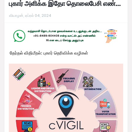
புகார் அளிக்க இதோ தொலைபேசி எண்...
வியாழன், ஏப்ரல் 04, 2024
தேர்தல் விதிமீறல்: புகார் தெரிவிக்க வழிகள்