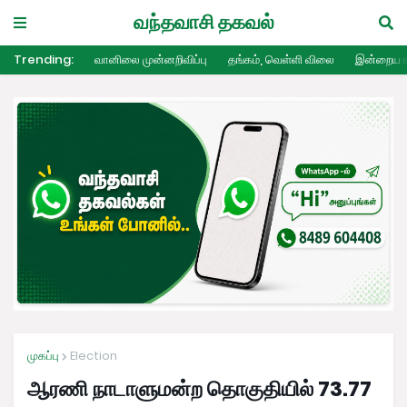
வந்தவாசி தகவல்
Trending:
வானிலை முன்னறிவிப்பு
தங்கம், வெள்ளி விலை
இன்றைய ர
முகப்பு
Election
ஆரணி நாடாளுமன்ற தொகுதியில் 73.77