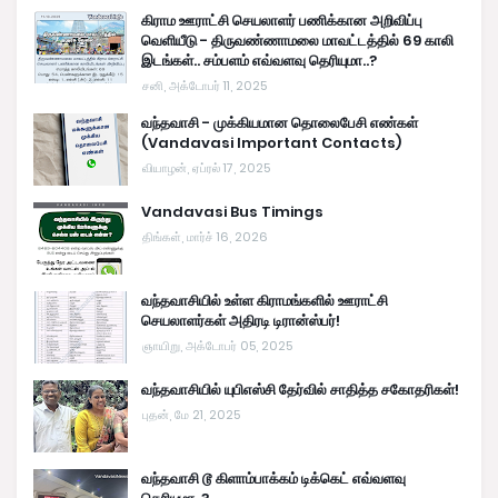
கிராம ஊராட்சி செயலாளர் பணிக்கான அறிவிப்பு
வெளியீடு - திருவண்ணாமலை மாவட்டத்தில் 69 காலி
இடங்கள்.. சம்பளம் எவ்வளவு தெரியுமா..?
சனி, அக்டோபர் 11, 2025
வந்தவாசி - முக்கியமான தொலைபேசி எண்கள்
(Vandavasi Important Contacts)
வியாழன், ஏப்ரல் 17, 2025
Vandavasi Bus Timings
திங்கள், மார்ச் 16, 2026
வந்தவாசியில் உள்ள கிராமங்களில் ஊராட்சி
செயலாளர்கள் அதிரடி டிரான்ஸ்பர்!
ஞாயிறு, அக்டோபர் 05, 2025
வந்தவாசியில் யுபிஎஸ்சி தேர்வில் சாதித்த சகோதரிகள்!
புதன், மே 21, 2025
வந்தவாசி டூ கிளாம்பாக்கம் டிக்கெட் எவ்வளவு