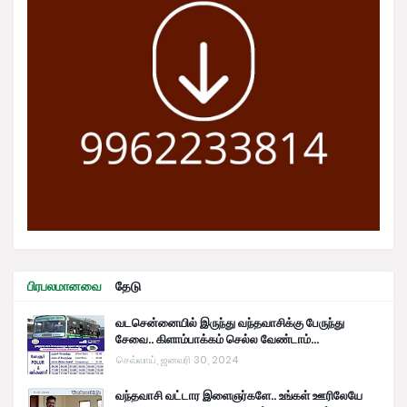
பிரபலமானவை
தேடு
வடசென்னையில் இருந்து வந்தவாசிக்கு பேருந்து
சேவை.. கிளாம்பாக்கம் செல்ல வேண்டாம்...
செவ்வாய், ஜனவரி 30, 2024
வந்தவாசி வட்டார இளைஞர்களே.. உங்கள் ஊரிலேயே