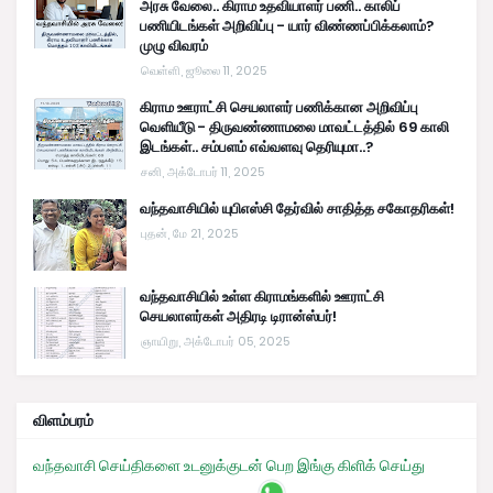
அரசு வேலை.. கிராம உதவியாளர் பணி.. காலிப்
பணியிடங்கள் அறிவிப்பு - யார் விண்ணப்பிக்கலாம்?
முழு விவரம்
வெள்ளி, ஜூலை 11, 2025
கிராம ஊராட்சி செயலாளர் பணிக்கான அறிவிப்பு
வெளியீடு - திருவண்ணாமலை மாவட்டத்தில் 69 காலி
இடங்கள்.. சம்பளம் எவ்வளவு தெரியுமா..?
சனி, அக்டோபர் 11, 2025
வந்தவாசியில் யுபிஎஸ்சி தேர்வில் சாதித்த சகோதரிகள்!
புதன், மே 21, 2025
வந்தவாசியில் உள்ள கிராமங்களில் ஊராட்சி
செயலாளர்கள் அதிரடி டிரான்ஸ்பர்!
ஞாயிறு, அக்டோபர் 05, 2025
விளம்பரம்
வந்தவாசி செய்திகளை உடனுக்குடன் பெற இங்கு கிளிக் செய்து