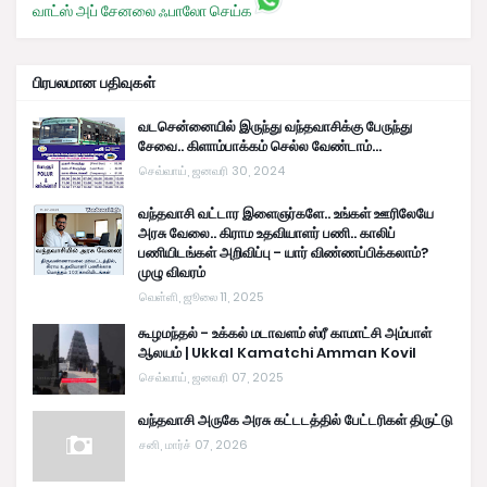
வாட்ஸ் அப் சேனலை ஃபாலோ செய்க
பிரபலமான பதிவுகள்
வடசென்னையில் இருந்து வந்தவாசிக்கு பேருந்து
சேவை.. கிளாம்பாக்கம் செல்ல வேண்டாம்...
செவ்வாய், ஜனவரி 30, 2024
வந்தவாசி வட்டார இளைஞர்களே.. உங்கள் ஊரிலேயே
அரசு வேலை.. கிராம உதவியாளர் பணி.. காலிப்
பணியிடங்கள் அறிவிப்பு - யார் விண்ணப்பிக்கலாம்?
முழு விவரம்
வெள்ளி, ஜூலை 11, 2025
கூழமந்தல் - உக்கல் மடாவளம் ஸ்ரீ காமாட்சி அம்பாள்
ஆலயம் | Ukkal Kamatchi Amman Kovil
செவ்வாய், ஜனவரி 07, 2025
வந்தவாசி அருகே அரசு கட்டடத்தில் பேட்டரிகள் திருட்டு
சனி, மார்ச் 07, 2026